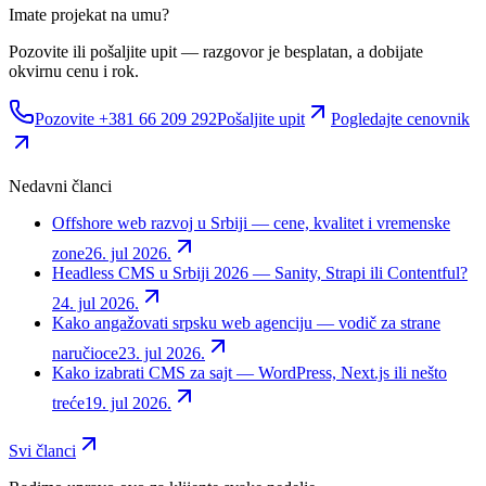
Imate projekat na umu?
Pozovite ili pošaljite upit — razgovor je besplatan, a dobijate
okvirnu cenu i rok.
Pozovite +381 66 209 292
Pošaljite upit
Pogledajte cenovnik
Nedavni članci
Offshore web razvoj u Srbiji — cene, kvalitet i vremenske
zone
26. jul 2026.
Headless CMS u Srbiji 2026 — Sanity, Strapi ili Contentful?
24. jul 2026.
Kako angažovati srpsku web agenciju — vodič za strane
naručioce
23. jul 2026.
Kako izabrati CMS za sajt — WordPress, Next.js ili nešto
treće
19. jul 2026.
Svi članci