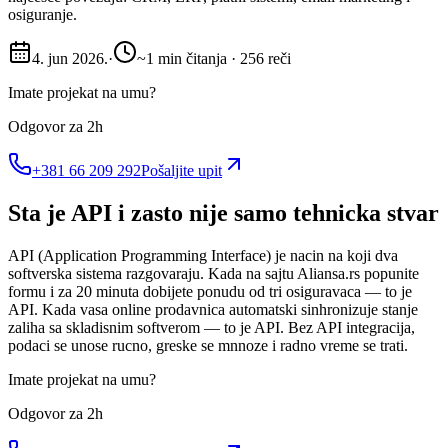
osiguranje.
4. jun 2026.
·
~1 min čitanja · 256 reči
Imate projekat na umu?
Odgovor za 2h
+381 66 209 292
Pošaljite upit
Sta je API i zasto nije samo tehnicka stvar
API (Application Programming Interface) je nacin na koji dva
softverska sistema razgovaraju. Kada na sajtu Aliansa.rs popunite
formu i za 20 minuta dobijete ponudu od tri osiguravaca — to je
API. Kada vasa online prodavnica automatski sinhronizuje stanje
zaliha sa skladisnim softverom — to je API. Bez API integracija,
podaci se unose rucno, greske se mnnoze i radno vreme se trati.
Imate projekat na umu?
Odgovor za 2h