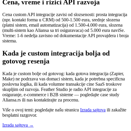
Cena, vreme i rizici API razvoja
Cena custom API integracije zavisi od slozsenosti: prosta integracija
(npr. kontakt forma u CRM) od 500-1.500 eura, srednje slozena
(platni sistem, email automatizacija) od 1.500-4.000 eura, slozena
(multi-sistem kao Aliansa sa tri osiguravaca) od 5.000 eura naviSe.
Vreme: 1-6 nedelja zavisno od dokumentacije API provajdera i broja
sistema.
Kada je custom integracija bolja od
gotovog resenja
Kada je custom bolje od gotovog: kada gotova integracija (Zapier,
Make) ne podrzava vas domaci sistem, kada je potrebna specificna
poslovna logika, ili kada volumne transakcije cine SaaS troskove
skupljim od razvoja. Feather Studio je radio API integracije za
osiguranje, e-commerce i B2B sisteme — pogledajte case study
Aliansa.rs ili nas kontaktirajte za procenu.
Više o ovoj temi: pogledajte našu stranicu
Izrada sajtova
ili zakažite
besplatni razgovor.
Izrada sajtova
→