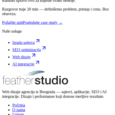
Radimo upravo ovo za klijente svake nedelje.
Razgovor traje 20 min — definišemo problem, pristup i cenu. Bez
obaveza.
Pošaljite upit
Pogledajte case study →
Naše usluge
Izrada sajtova
SEO optimizacija
Web dizajn
AI integracije
Web dizajn agencija iz Beograda — sajtovi, aplikacije, SEO i AI
integracije. Dizajn i performanse koji donose merljive rezultate.
Početna
O nama
Usluge