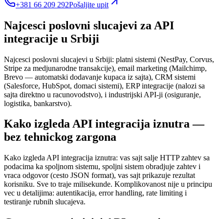
+381 66 209 292
Pošaljite upit
Najcesci poslovni slucajevi za API
integracije u Srbiji
Najcesci poslovni slucajevi u Srbiji: platni sistemi (NestPay, Corvus,
Stripe za medjunarodne transakcije), email marketing (Mailchimp,
Brevo — automatski dodavanje kupaca iz sajta), CRM sistemi
(Salesforce, HubSpot, domaci sistemi), ERP integracije (nalozi sa
sajta direktno u racunovodstvo), i industrijski API-ji (osiguranje,
logistika, bankarstvo).
Kako izgleda API integracija iznutra —
bez tehnickog zargona
Kako izgleda API integracija iznutra: vas sajt salje HTTP zahtev sa
podacima ka spoljnom sistemu, spoljni sistem obradjuje zahtev i
vraca odgovor (cesto JSON format), vas sajt prikazuje rezultat
korisniku. Sve to traje milisekunde. Komplikovanost nije u principu
vec u detalijima: autentikacija, error handling, rate limiting i
testiranje rubnih slucajeva.