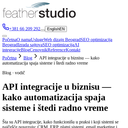
+381 66 209 292
English
EN
Početna
O nama
Usluge
Web dizajn Beograd
SEO optimizacija
Beograd
Izrada sajtova
SEO optimizacija
AI
integracije
Blog
Cenovnik
Reference
Kontakt
Početna
Blog
API integracije u biznisu — kako
automatizacija spaja sisteme i štedi radno vreme
Blog · vodič
API integracije u biznisu —
kako automatizacija spaja
sisteme i štedi radno vreme
Šta su API integracije, kako funkcionišu u praksi i koji sistemi se
najčešće povezuju: CRM, ERP, platni sistemi, email marketing i