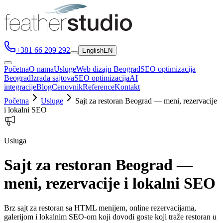
+381 66 209 292
English
EN
Početna
O nama
Usluge
Web dizajn Beograd
SEO optimizacija
Beograd
Izrada sajtova
SEO optimizacija
AI
integracije
Blog
Cenovnik
Reference
Kontakt
Početna
Usluge
Sajt za restoran Beograd — meni, rezervacije
i lokalni SEO
Usluga
Sajt za restoran Beograd —
meni, rezervacije i lokalni SEO
Brz sajt za restoran sa HTML menijem, online rezervacijama,
galerijom i lokalnim SEO-om koji dovodi goste koji traže restoran u