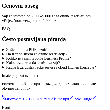
Cenovni opseg
Sajt za restoran od 2.500–5.000 €; sa online rezervacijom i
višejezičnom verzijom od 4.500 €+.
FAQ
Često postavljana pitanja
Zašto ne treba PDF meni?
Da li treba sistem za online rezervacije?
Koliko je važan Google Business Profile?
Kako brzo treba da se učitava sajt?
Radite li za dostavljačke servise i cloud kitchen koncepte?
Imate projekat na umu?
Pozovite ili pošaljite upit — razgovor je besplatan, a dobijate
okvirnu cenu i rok.
Pozovite +381 66 209 292
Pošaljite upit
Sve usluge
Kontakt