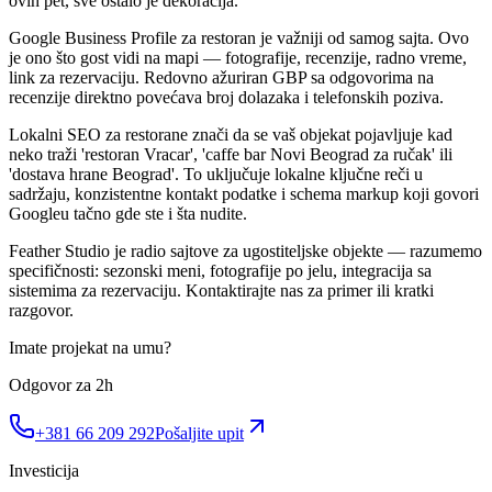
ovih pet, sve ostalo je dekoracija.
Google Business Profile za restoran je važniji od samog sajta. Ovo
je ono što gost vidi na mapi — fotografije, recenzije, radno vreme,
link za rezervaciju. Redovno ažuriran GBP sa odgovorima na
recenzije direktno povećava broj dolazaka i telefonskih poziva.
Lokalni SEO za restorane znači da se vaš objekat pojavljuje kad
neko traži 'restoran Vracar', 'caffe bar Novi Beograd za ručak' ili
'dostava hrane Beograd'. To uključuje lokalne ključne reči u
sadržaju, konzistentne kontakt podatke i schema markup koji govori
Googleu tačno gde ste i šta nudite.
Feather Studio je radio sajtove za ugostiteljske objekte — razumemo
specifičnosti: sezonski meni, fotografije po jelu, integracija sa
sistemima za rezervaciju. Kontaktirajte nas za primer ili kratki
razgovor.
Imate projekat na umu?
Odgovor za 2h
+381 66 209 292
Pošaljite upit
Investicija