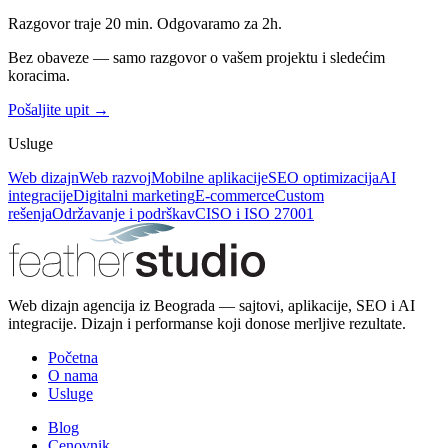
Razgovor traje 20 min. Odgovaramo za 2h.
Bez obaveze — samo razgovor o vašem projektu i sledećim
koracima.
Pošaljite upit →
Usluge
Web dizajn
Web razvoj
Mobilne aplikacije
SEO optimizacija
AI
integracije
Digitalni marketing
E-commerce
Custom
rešenja
Održavanje i podrška
vCISO i ISO 27001
Web dizajn agencija iz Beograda — sajtovi, aplikacije, SEO i AI
integracije. Dizajn i performanse koji donose merljive rezultate.
Početna
O nama
Usluge
Blog
Cenovnik