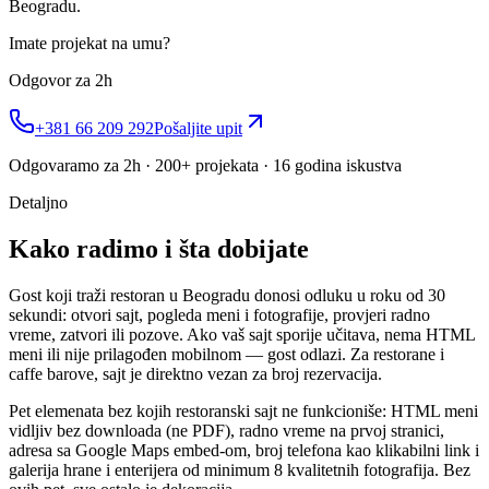
Beogradu.
Imate projekat na umu?
Odgovor za 2h
+381 66 209 292
Pošaljite upit
Odgovaramo za 2h · 200+ projekata · 16 godina iskustva
Detaljno
Kako radimo i šta dobijate
Gost koji traži restoran u Beogradu donosi odluku u roku od 30
sekundi: otvori sajt, pogleda meni i fotografije, provjeri radno
vreme, zatvori ili pozove. Ako vaš sajt sporije učitava, nema HTML
meni ili nije prilagođen mobilnom — gost odlazi. Za restorane i
caffe barove, sajt je direktno vezan za broj rezervacija.
Pet elemenata bez kojih restoranski sajt ne funkcioniše: HTML meni
vidljiv bez downloada (ne PDF), radno vreme na prvoj stranici,
adresa sa Google Maps embed-om, broj telefona kao klikabilni link i
galerija hrane i enterijera od minimum 8 kvalitetnih fotografija. Bez