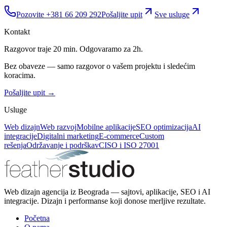
Pozovite +381 66 209 292
Pošaljite upit
Sve usluge
Kontakt
Razgovor traje 20 min. Odgovaramo za 2h.
Bez obaveze — samo razgovor o vašem projektu i sledećim
koracima.
Pošaljite upit →
Usluge
Web dizajn
Web razvoj
Mobilne aplikacije
SEO optimizacija
AI
integracije
Digitalni marketing
E-commerce
Custom
rešenja
Održavanje i podrška
vCISO i ISO 27001
Web dizajn agencija iz Beograda — sajtovi, aplikacije, SEO i AI
integracije. Dizajn i performanse koji donose merljive rezultate.
Početna