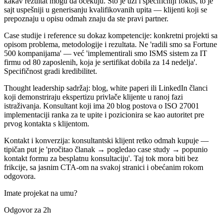
kakav rezultat mogu da očekuju. Što je uži i specifičniji fokus, to je
sajt uspešniji u generisanju kvalifikovanih upita — klijenti koji se
prepoznaju u opisu odmah znaju da ste pravi partner.
Case studije i reference su dokaz kompetencije: konkretni projekti sa
opisom problema, metodologije i rezultata. Ne 'radili smo sa Fortune
500 kompanijama' — već 'implementirali smo ISMS sistem za IT
firmu od 80 zaposlenih, koja je sertifikat dobila za 14 nedelja'.
Specifičnost gradi kredibilitet.
Thought leadership sadržaj: blog, white paperi ili LinkedIn članci
koji demonstriraju ekspertizu privlače klijente u ranoj fazi
istraživanja. Konsultant koji ima 20 blog postova o ISO 27001
implementaciji ranka za te upite i pozicionira se kao autoritet pre
prvog kontakta s klijentom.
Kontakt i konverzija: konsultantski klijent retko odmah kupuje —
tipičan put je 'pročitao članak → pogledao case study → popunio
kontakt formu za besplatnu konsultaciju'. Taj tok mora biti bez
frikcije, sa jasnim CTA-om na svakoj stranici i obećanim rokom
odgovora.
Imate projekat na umu?
Odgovor za 2h