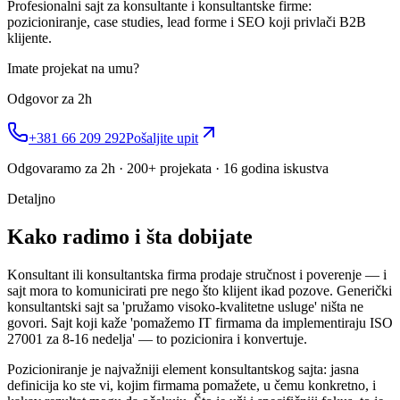
Profesionalni sajt za konsultante i konsultantske firme:
pozicioniranje, case studies, lead forme i SEO koji privlači B2B
klijente.
Imate projekat na umu?
Odgovor za 2h
+381 66 209 292
Pošaljite upit
Odgovaramo za 2h · 200+ projekata · 16 godina iskustva
Detaljno
Kako radimo i šta dobijate
Konsultant ili konsultantska firma prodaje stručnost i poverenje — i
sajt mora to komunicirati pre nego što klijent ikad pozove. Generički
konsultantski sajt sa 'pružamo visoko-kvalitetne usluge' ništa ne
govori. Sajt koji kaže 'pomažemo IT firmama da implementiraju ISO
27001 za 8-16 nedelja' — to pozicionira i konvertuje.
Pozicioniranje je najvažniji element konsultantskog sajta: jasna
definicija ko ste vi, kojim firmama pomažete, u čemu konkretno, i