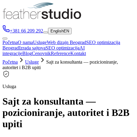
+381 66 209 292
English
EN
Početna
O nama
Usluge
Web dizajn Beograd
SEO optimizacija
Beograd
Izrada sajtova
SEO optimizacija
AI
integracije
Blog
Cenovnik
Reference
Kontakt
Početna
Usluge
Sajt za konsultanta — pozicioniranje,
autoritet i B2B upiti
Usluga
Sajt za konsultanta —
pozicioniranje, autoritet i B2B
upiti