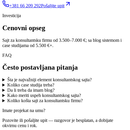
+381 66 209 292
Pošaljite upit
Investicija
Cenovni opseg
Sajt za konsultantsku firmu od 3.500–7.000 €; sa blog sistemom i
case studijama od 5.500 €+.
FAQ
Često postavljana pitanja
Šta je najvažniji element konsultantskog sajta?
Koliko case studija treba?
Da li treba da imam blog?
Kako meriti uspeh konsultantskog sajta?
Koliko košta sajt za konsultantsku firmu?
Imate projekat na umu?
Pozovite ili pošaljite upit — razgovor je besplatan, a dobijate
okvirnu cenu i rok.