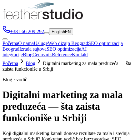
+381 66 209 292
English
EN
Početna
O nama
Usluge
Web dizajn Beograd
SEO optimizacija
Beograd
Izrada sajtova
SEO optimizacija
AI
integracije
Blog
Cenovnik
Reference
Kontakt
Početna
Blog
Digitalni marketing za mala preduzeća — šta
zaista funkcioniše u Srbiji
Blog · vodič
Digitalni marketing za mala
preduzeća — šta zaista
funkcioniše u Srbiji
Koji digitalni marketing kanali donose rezultate za mala i srednja
preduzeća u Srbiji? Konkretan vodič bez buzzwords-a: SEO,