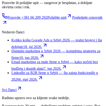
Pozovite ili pošaljite upit — razgovor je besplatan, a dobijate
okvirnu cenu i rok.
Pozovite +381 66 209 292
Pošaljite upit
Pogledajte cenovnik
Nedavni članci
Koliko košta Google Ads u Srbiji 2026 — realni brojevi i šta
dobijate
18. jul 2026.
Digitalni marketing u Srbiji 2026 — kompletna strategija za
firme
10. jun 2026.
Email marketing za male firme u Srbiji — kako početi bez
budžeta i skupih alata
7. jun 2026.
LinkedIn za B2B firme u Srbiji — šta zaista funkcioniše u
2026
6. maj 2026.
Svi članci
Radimo upravo ovo za klijente svake nedelje.
Razgovor traje 20 min — definišemo problem, pristup i cenu. Bez