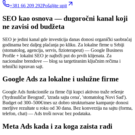
+381 66 209 292
Pošaljite upit
SEO kao osnova — dugoročni kanal koji
ne zavisi od budžeta
SEO je jedini kanal gde investicija danas donosi organički saobraćaj
godinama bez daljeg plaćanja po kliku. Za lokalne firme u Srbiji
(stomatolog, agencija, servis, fizioterapeut) — Google Business
Profile + lokalni SEO je najbrži put do prvih klijenata. Za
nacionalne brendove — blog sa targetiranim ključnim rečima i
tehnički ispravan sajt.
Google Ads za lokalne i uslužne firme
Google Ads funkcioniše za firme čiji kupci aktivno traže rešenje
('hydrauličar Beograd', 'izrada sajta cena', 'stomatolog Novi Sad').
Budget od 300–500€/mes uz dobro strukturisane kampanje donosi
merljive rezultate u roku od 30 dana. Bez konverzija na sajtu (forma,
telefon, chat) — Ads troši novac bez podataka.
Meta Ads kada i za koga zaista radi