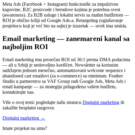
Meta Ads (Facebook + Instagram) funkcioniše za impulzivne
kupovine, B2C proizvode i brendove kojima je potrebna svest
(awareness). Za B2B usluge i lokalni servis sa malim budžetom —
ROI je obično lošiji od Google Ads-a. Retargeting (oglašavanje
posjetiocu koji je već bio na sajtu) je izuzetak — uvek ima smisla.
Email marketing — zanemareni kanal sa
najboljim ROI
Email marketing ima prosečan ROI od 36:1 prema DMA podacima
— ali u Srbiji je nedovoljno korišćen. Newsletter sa korisnim
sadržajem jednom mesečno, automatizovani welcome sequence i
abandoned cart emailovi (za e-commerce) su minimum. Feather
Studio u partnerstvu sa VAF Group radi Google Ads, Meta Ads i
email kampanje — za strategiju prilagođenu vašem budžetu,
kontaktirajte nas.
Više o ovoj temi: pogledajte našu stranicu
Digitalni marketing
ili
zakažite besplatni razgovor.
Digitalni marketing
→
Imate projekat na umu?