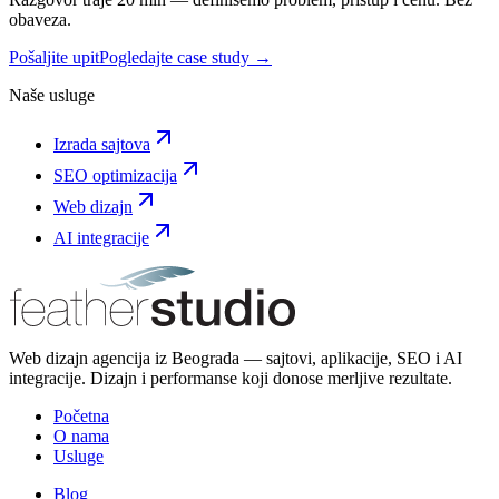
obaveza.
Pošaljite upit
Pogledajte case study →
Naše usluge
Izrada sajtova
SEO optimizacija
Web dizajn
AI integracije
Web dizajn agencija iz Beograda — sajtovi, aplikacije, SEO i AI
integracije. Dizajn i performanse koji donose merljive rezultate.
Početna
O nama
Usluge
Blog