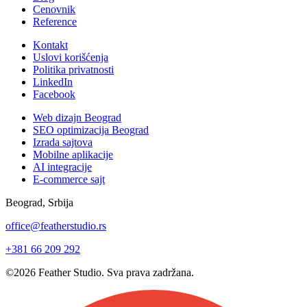
Cenovnik
Reference
Kontakt
Uslovi korišćenja
Politika privatnosti
LinkedIn
Facebook
Web dizajn Beograd
SEO optimizacija Beograd
Izrada sajtova
Mobilne aplikacije
AI integracije
E-commerce sajt
Beograd, Srbija
office@featherstudio.rs
+381 66 209 292
©2026 Feather Studio. Sva prava zadržana.