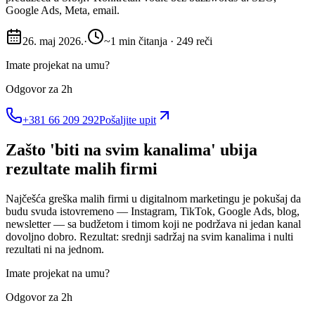
Google Ads, Meta, email.
26. maj 2026.
·
~1 min čitanja · 249 reči
Imate projekat na umu?
Odgovor za 2h
+381 66 209 292
Pošaljite upit
Zašto 'biti na svim kanalima' ubija
rezultate malih firmi
Najčešća greška malih firmi u digitalnom marketingu je pokušaj da
budu svuda istovremeno — Instagram, TikTok, Google Ads, blog,
newsletter — sa budžetom i timom koji ne podržava ni jedan kanal
dovoljno dobro. Rezultat: srednji sadržaj na svim kanalima i nulti
rezultati ni na jednom.
Imate projekat na umu?
Odgovor za 2h